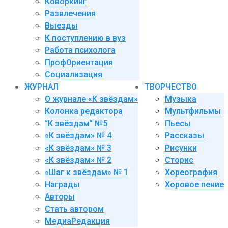
Коворкинг
Развлечения
Выезды
К поступлению в вуз
Работа психолога
ПрофОриентация
Социализация
ЖУРНАЛ
ТВОРЧЕСТВО
О журнале «К звёздам»
Музыка
Колонка редактора
Мультфильмы
“К звёздам” №5
Пьесы
«К звёздам» № 4
Рассказы
«К звёздам» № 3
Рисунки
«К звёздам» № 2
Сторис
«Шаг к звёздам» № 1
Хореография
Награды
Хоровое пение
Авторы
Стать автором
МедиаРедакция