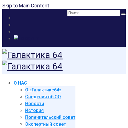
Skip to Main Content
Поиск:
О НАС
О «Галактике64»
Сведения об ОО
Новости
История
Попечительский совет
Экспертный совет