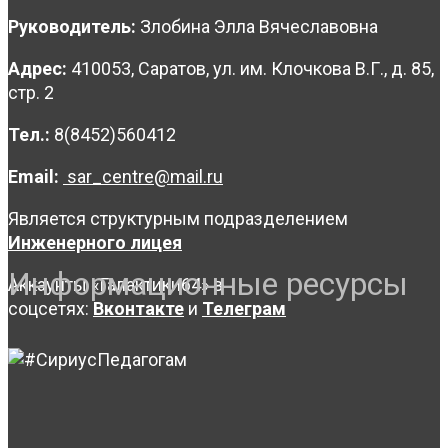
Руководитель:
Злобина Элла Вячеславовна
Адрес:
410053, Саратов, ул. им. Клочкова В.Г., д. 85,
стр. 2
Тел.:
8(8452)560412
Email:
sar_centre@mail.ru
Является структурным подразделением
Инженерного лицея
Информационные ресурсы
Аккаунты «Галактики64» в
соцсетях:
Вконтакте
и
Телеграм