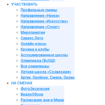
УЧАСТВОВАТЬ
Профильные смены
Направление «Наука»
Направление «Искусство»
Направление «Спорт»
Мероприятия
Сириус.Лето
Онлайн-курсы
Кружки и клубы
Ассоциированные школы
Олимпиада (ВсОШ)
Все олимпиады
Летняя школа «Созвездие»
Артек, Орлёнок, Смена, Океан
НА СМЕНАХ
ФотоЭкскурсия
ВидеоОбзор
Расписание дня и Меню