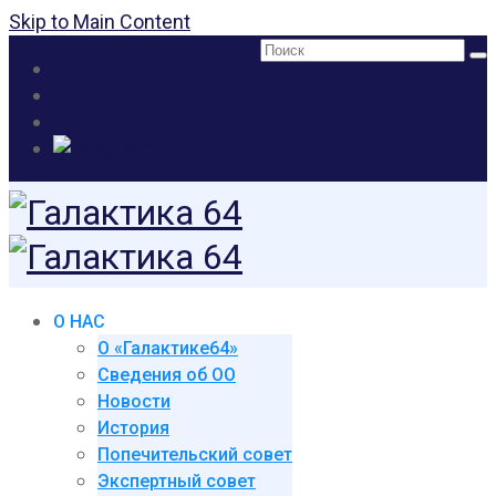
Skip to Main Content
Поиск:
О НАС
О «Галактике64»
Сведения об ОО
Новости
История
Попечительский совет
Экспертный совет