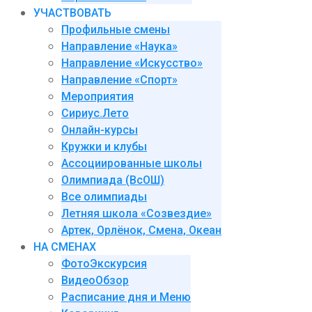
УЧАСТВОВАТЬ
Профильные смены
Направление «Наука»
Направление «Искусство»
Направление «Спорт»
Мероприятия
Сириус.Лето
Онлайн-курсы
Кружки и клубы
Ассоциированные школы
Олимпиада (ВсОШ)
Все олимпиады
Летняя школа «Созвездие»
Артек, Орлёнок, Смена, Океан
НА СМЕНАХ
ФотоЭкскурсия
ВидеоОбзор
Расписание дня и Меню