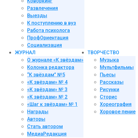
Коворкинг
Развлечения
Выезды
К поступлению в вуз
Работа психолога
ПрофОриентация
Социализация
ЖУРНАЛ
ТВОРЧЕСТВО
О журнале «К звёздам»
Музыка
Колонка редактора
Мультфильмы
“К звёздам” №5
Пьесы
«К звёздам» № 4
Рассказы
«К звёздам» № 3
Рисунки
«К звёздам» № 2
Сторис
«Шаг к звёздам» № 1
Хореография
Награды
Хоровое пение
Авторы
Стать автором
МедиаРедакция