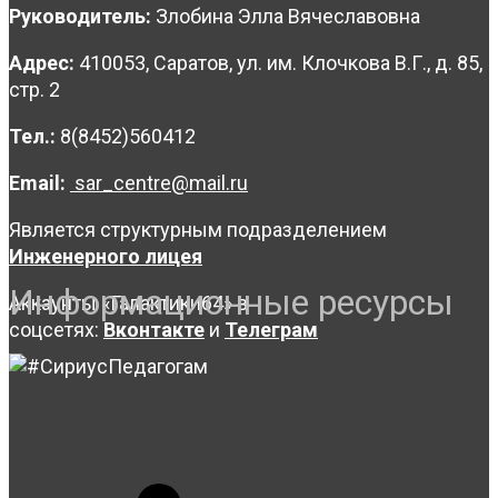
Руководитель:
Злобина Элла Вячеславовна
Адрес:
410053, Саратов, ул. им. Клочкова В.Г., д. 85,
стр. 2
Тел.:
8(8452)560412
Email:
sar_centre@mail.ru
Является структурным подразделением
Инженерного лицея
Информационные ресурсы
Аккаунты «Галактики64» в
соцсетях:
Вконтакте
и
Телеграм