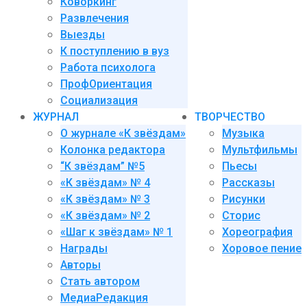
Коворкинг
Развлечения
Выезды
К поступлению в вуз
Работа психолога
ПрофОриентация
Социализация
ЖУРНАЛ
ТВОРЧЕСТВО
О журнале «К звёздам»
Музыка
Колонка редактора
Мультфильмы
“К звёздам” №5
Пьесы
«К звёздам» № 4
Рассказы
«К звёздам» № 3
Рисунки
«К звёздам» № 2
Сторис
«Шаг к звёздам» № 1
Хореография
Награды
Хоровое пение
Авторы
Стать автором
МедиаРедакция