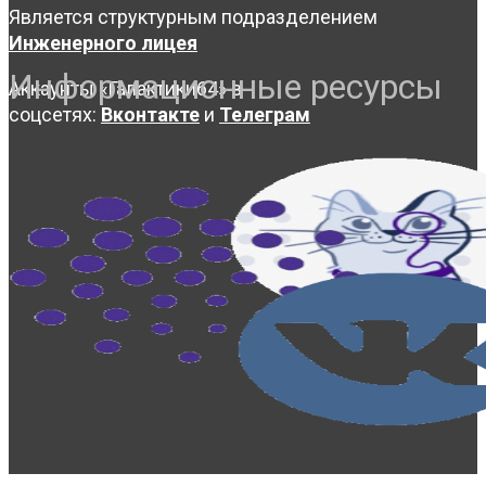
Является структурным подразделением
Инженерного лицея
Информационные ресурсы
Аккаунты «Галактики64» в
соцсетях:
Вконтакте
и
Телеграм