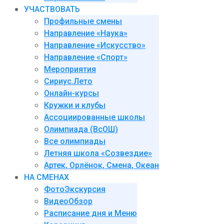
УЧАСТВОВАТЬ
Профильные смены
Направление «Наука»
Направление «Искусство»
Направление «Спорт»
Мероприятия
Сириус.Лето
Онлайн-курсы
Кружки и клубы
Ассоциированные школы
Олимпиада (ВсОШ)
Все олимпиады
Летняя школа «Созвездие»
Артек, Орлёнок, Смена, Океан
НА СМЕНАХ
ФотоЭкскурсия
ВидеоОбзор
Расписание дня и Меню