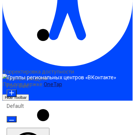
Корректировка доступности
Контент-модули
При поддержке
OneTap
Font Size
Hide Toolbar
Default