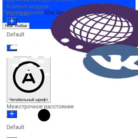
Контент-модули
При поддержке
OneTap
Font Size
Hide Toolbar
Default
Читабельный шрифт
Межстрочное расстояние
Default