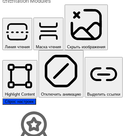
Orientation Modules
Предыдущий слайд
Следующий слайд
Линия чтения
Маска чтения
Скрыть изображения
Highlight Content
Отключить анимацию
Выделить ссылки
Сброс настроек