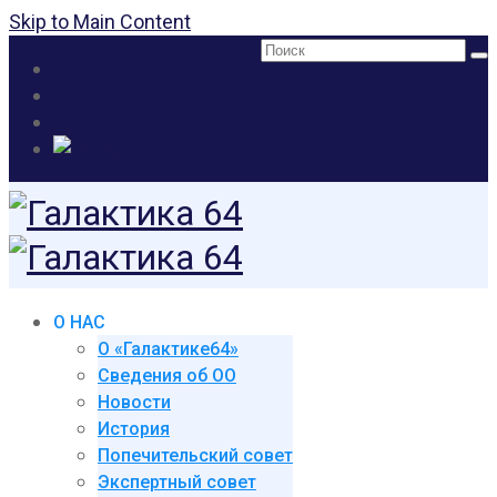
Skip to Main Content
Поиск:
О НАС
О «Галактике64»
Сведения об ОО
Новости
История
Попечительский совет
Экспертный совет