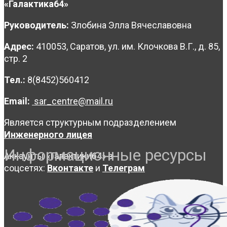
«Галактика64»
Руководитель:
Злобина Элла Вячеславовна
Адрес:
410053, Саратов, ул. им. Клочкова В.Г., д. 85,
стр. 2
Тел.:
8(8452)560412
Email:
sar_centre@mail.ru
Является структурным подразделением
Инженерного лицея
Информационные ресурсы
Аккаунты «Галактики64» в
соцсетях:
Вконтакте
и
Телеграм