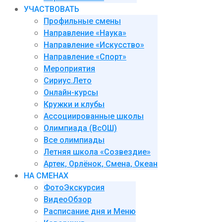
УЧАСТВОВАТЬ
Профильные смены
Направление «Наука»
Направление «Искусство»
Направление «Спорт»
Мероприятия
Сириус.Лето
Онлайн-курсы
Кружки и клубы
Ассоциированные школы
Олимпиада (ВсОШ)
Все олимпиады
Летняя школа «Созвездие»
Артек, Орлёнок, Смена, Океан
НА СМЕНАХ
ФотоЭкскурсия
ВидеоОбзор
Расписание дня и Меню