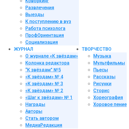
Коворкинг
Развлечения
Выезды
К поступлению в вуз
Работа психолога
ПрофОриентация
Социализация
ЖУРНАЛ
ТВОРЧЕСТВО
О журнале «К звёздам»
Музыка
Колонка редактора
Мультфильмы
“К звёздам” №5
Пьесы
«К звёздам» № 4
Рассказы
«К звёздам» № 3
Рисунки
«К звёздам» № 2
Сторис
«Шаг к звёздам» № 1
Хореография
Награды
Хоровое пение
Авторы
Стать автором
МедиаРедакция